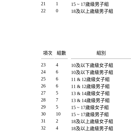
21
1
15 ~ 17歲級男子組
22
0
18及以上歲級男子組
項次
組數
組別
23
4
10及以下歲級女子組
24
6
10及以下歲級男子組
25
6
11 & 12歲級女子組
26
6
11 & 12歲級男子組
27
5
13 & 14歲級女子組
28
7
13 & 14歲級男子組
29
5
15 ~ 17歲級女子組
30
10
15 ~ 17歲級男子組
31
2
18及以上歲級女子組
32
4
18及以上歲級男子組