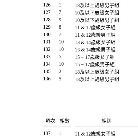
126
1
18及以上歲級男子組
127
7
10及以下歲級女子組
128
9
10及以下歲級男子組
129
8
11 & 12歲級女子組
130
7
11 & 12歲級男子組
131
10
13 & 14歲級女子組
132
10
13 & 14歲級男子組
133
5
15 ~ 17歲級女子組
134
10
15 ~ 17歲級男子組
135
2
18及以上歲級女子組
136
5
18及以上歲級男子組
項次
組數
組別
137
1
11 & 12歲級女子組