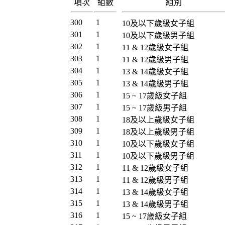
項次
組數
組別
300
1
10及以下歲級女子組
301
1
10及以下歲級男子組
302
1
11 & 12歲級女子組
303
1
11 & 12歲級男子組
304
1
13 & 14歲級女子組
305
1
13 & 14歲級男子組
306
1
15 ~ 17歲級女子組
307
1
15 ~ 17歲級男子組
308
1
18及以上歲級女子組
309
1
18及以上歲級男子組
310
1
10及以下歲級女子組
311
1
10及以下歲級男子組
312
1
11 & 12歲級女子組
313
1
11 & 12歲級男子組
314
1
13 & 14歲級女子組
315
1
13 & 14歲級男子組
316
1
15 ~ 17歲級女子組