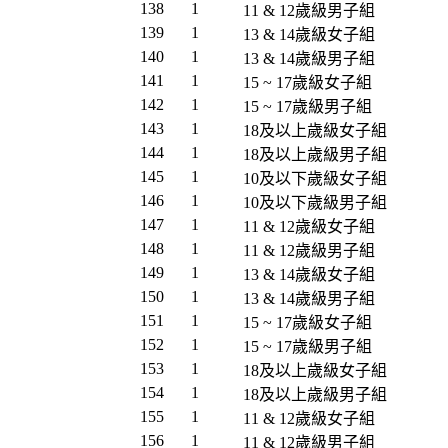
138
1
11 & 12歲級男子組
139
1
13 & 14歲級女子組
140
1
13 & 14歲級男子組
141
1
15 ~ 17歲級女子組
142
1
15 ~ 17歲級男子組
143
1
18及以上歲級女子組
144
1
18及以上歲級男子組
145
1
10及以下歲級女子組
146
1
10及以下歲級男子組
147
1
11 & 12歲級女子組
148
1
11 & 12歲級男子組
149
1
13 & 14歲級女子組
150
1
13 & 14歲級男子組
151
1
15 ~ 17歲級女子組
152
1
15 ~ 17歲級男子組
153
1
18及以上歲級女子組
154
1
18及以上歲級男子組
155
1
11 & 12歲級女子組
156
1
11 & 12歲級男子組