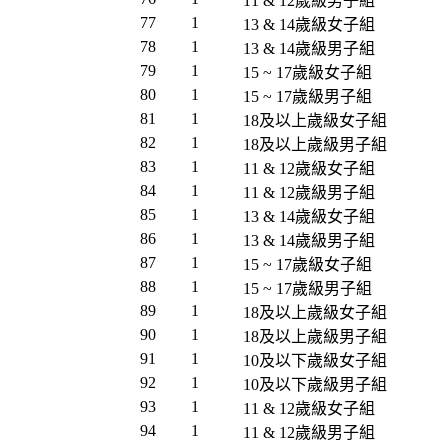
11 & 12歲級男子組
77
1
13 & 14歲級女子組
78
1
13 & 14歲級男子組
79
1
15 ~ 17歲級女子組
80
1
15 ~ 17歲級男子組
81
1
18及以上歲級女子組
82
1
18及以上歲級男子組
83
1
11 & 12歲級女子組
84
1
11 & 12歲級男子組
85
1
13 & 14歲級女子組
86
1
13 & 14歲級男子組
87
1
15 ~ 17歲級女子組
88
1
15 ~ 17歲級男子組
89
1
18及以上歲級女子組
90
1
18及以上歲級男子組
91
1
10及以下歲級女子組
92
1
10及以下歲級男子組
93
1
11 & 12歲級女子組
94
1
11 & 12歲級男子組