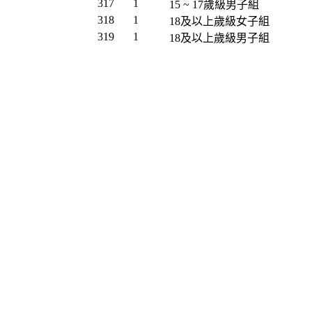
317
1
15 ~ 17歲級男子組
318
1
18及以上歲級女子組
319
1
18及以上歲級男子組