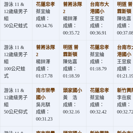
游泳 11 &
花蓮忠孝
普將泳隊
台南市大
明道 普
12歲級男子
蔡宜綸
2
港國小
霖斯頓
組
成績：
楊鋅澤
王昱宸
陳佑嘉
50公尺蛙式
00:34.76
成績：
成績：
成績：
00:35.72
00:36.91
00:37.0
游泳 11 &
普將泳隊
明道 普
花蓮忠孝
台南市
12歲級男子
2
霖斯頓
蔡宜綸
港國小
組
楊鋅澤
陳佑嘉
成績：
王昱宸
100公尺蛙
成績：
成績：
01:18.79
成績：
式
01:17.78
01:18.59
01:21.1
游泳 11 &
南市崇學
頭家國小
花蓮忠孝
新竹興
12歲級男子
國小
黃 浩
蔡宜綸
李岳宸
組
吳兆騏
成績：
成績：
成績：
50公尺仰式
成績：
00:32.16
00:32.42
00:32.7
00:31.23