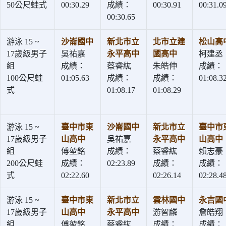
50公尺蛙式
00:30.29
成績：
00:30.91
00:31.0
00:30.65
游泳 15 ~
沙崙國中
新北市立
北市立建
松山高
17歲級男子
吳祐嘉
永平高中
國高中
柯建丞
組
成績：
蔡睿紘
朱皓伸
成績：
100公尺蛙
01:05.63
成績：
成績：
01:08.3
式
01:08.17
01:08.29
游泳 15 ~
臺中市東
沙崙國中
新北市立
臺中市
17歲級男子
山高中
吳祐嘉
永平高中
山高中
組
傅堃銘
成績：
蔡睿紘
賴志豪
200公尺蛙
成績：
02:23.89
成績：
成績：
式
02:22.60
02:26.14
02:28.4
游泳 15 ~
臺中市東
新北市立
雲林國中
永吉國
17歲級男子
山高中
永平高中
游智麟
詹皓翔
組
傅堃銘
蔡睿紘
成績：
成績：