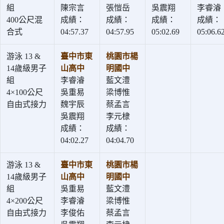
組
陳宗言
張愷岳
吳震翔
李睿濬
400公尺混
成績：
成績：
成績：
成績：
合式
04:57.37
04:57.95
05:02.69
05:06.6
游泳 13 &
臺中市東
桃園市楊
14歲級男子
山高中
明國中
組
李睿濬
藍文澧
4×100公尺
吳重易
梁博惟
自由式接力
魏宇辰
蔡孟言
吳震翔
李元棣
成績：
成績：
04:02.27
04:04.70
游泳 13 &
臺中市東
桃園市楊
14歲級男子
山高中
明國中
組
吳重易
藍文澧
4×200公尺
李睿濬
梁博惟
自由式接力
李俊佑
蔡孟言