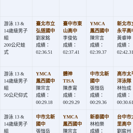
游泳 13 &
臺北市立
臺中市東
YMCA
新北市
14歲級男子
弘道國中
山高中
鳳西國中
永平高
組
劉家銘
李俊佑
陳宗言
黃睿珅
200公尺蛙
成績：
成績：
成績：
成績：
式
02:36.51
02:37.41
02:39.37
02:42.3
游泳 13 &
YMCA
體神
中市北新
高市太
14歲級男子
鳳西國中
TISA
國中
洋泳隊
組
陳宗言
陳彥甯
張愷岳
林怡成
50公尺仰式
成績：
成績：
成績：
成績：
00:29.18
00:29.29
00:29.36
00:30.6
游泳 13 &
中市北新
YMCA
新泰國中
台中市
14歲級男子
國中
鳳西國中
林柏樂
里高中
組
張愷岳
陳宗言
成績：
劉宸州