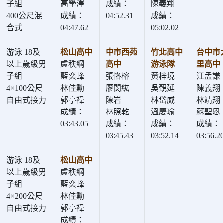
子組
高學澤
成績：
陳義翔
400公尺混
成績：
04:52.31
成績：
合式
04:47.62
05:02.02
游泳 18及
松山高中
中市西苑
竹北高中
台中市
以上歲級男
盧秩綱
高中
游泳隊
里高中
子組
藍奕峰
張恪榕
黃梓境
江孟謙
4×100公尺
林佳勳
廖閔紘
吳覲延
陳義翔
自由式接力
郭亭褘
陳岩
林岱威
林靖翔
成績：
林照乾
溫慶瑜
蘇聖恩
03:43.05
成績：
成績：
成績：
03:45.43
03:52.14
03:56.2
游泳 18及
松山高中
以上歲級男
盧秩綱
子組
藍奕峰
4×200公尺
林佳勳
自由式接力
郭亭褘
成績：