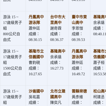
游泳 15 ~
丹鳳高中
台中市大
臺中市東
基隆高
17歲級男子
游泳隊
里高中
山高中
余承遠
組
蕭仲廷
謝奇霖
李恩愷
成績：
800公尺自
成績：
成績：
成績：
08:40.1
由式
08:30.15
08:36.37
08:39.53
游泳 15 ~
基隆市立
基隆高中
丹鳳高中
基隆市
17歲級男子
信義國中
余承遠
游泳隊
信義國
組
曹鈞硯
成績：
蕭仲廷
蕭子桓
1500公尺自
成績：
16:27.73
成績：
成績：
由式
16:27.65
16:49.72
16:53.5
游泳 15 ~
沙崙國中
北市立建
雲縣崇德
松山高
17歲級男子
吳祐嘉
國高中
黃彥維
柯建丞
組
成績：
陳奕凡
成績：
成績：