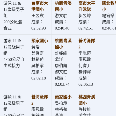
游泳 11 &
台南市大
桃園青溪
高市太平
國北教
12歲級男子
港國小
國小
洋泳隊
小
組
王昱宸
游文駐
郭昱緯
楊宥樂
200公尺混
成績：
成績：
成績：
成績：
合式
02:32.93
02:40.40
02:42.51
02:46.8
游泳 11 &
頭家國小
桃園青溪
普將泳隊
12歲級男子
黃浩
國小
2
組
翁俊富
許峻維
李胤愷
4×50公尺自
林裕荀
孟洋
廖冠瑋
由式接力
吳柏承
康伯綸
何睿尹
成績：
游文駐
楊鋅澤
02:02.18
成績：
成績：
02:03.74
02:06.13
游泳 11 &
普將泳隊
頭家國小
桃園青溪
12歲級男子
2
吳柏承
國小
組
廖冠瑋
林裕荀
許峻維
4×50公尺混
楊鋅澤
黃浩
游文駐