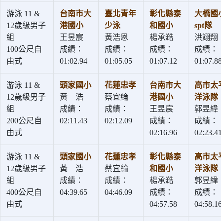
游泳 11 &
台南市大
臺北青年
彰化縣泰
大橋國
12歲級男子
港國小
少泳
和國小
spt隊
組
王昱宸
黃浩恩
楊承澔
洪翊翔
100公尺自
成績：
成績：
成績：
成績：
由式
01:02.94
01:05.05
01:07.12
01:07.8
游泳 11 &
頭家國小
花蓮忠孝
台南市大
高市太
12歲級男子
黃 浩
蔡宜綸
港國小
洋泳隊
組
成績：
成績：
王昱宸
郭昱緯
200公尺自
02:11.43
02:12.09
成績：
成績：
由式
02:16.96
02:23.4
游泳 11 &
頭家國小
花蓮忠孝
彰化縣泰
高市太
12歲級男子
黃 浩
蔡宜綸
和國小
洋泳隊
組
成績：
成績：
楊承澔
郭昱緯
400公尺自
04:39.65
04:46.09
成績：
成績：
由式
04:57.58
04:58.1