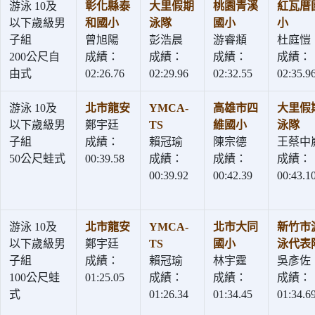
游泳 10及
彰化縣泰
大里假期
桃園青溪
紅瓦厝
以下歲級男
和國小
泳隊
國小
小
子組
曾旭陽
彭浩晨
游睿頫
杜庭愷
200公尺自
成績：
成績：
成績：
成績：
由式
02:26.76
02:29.96
02:32.55
02:35.9
游泳 10及
北市龍安
YMCA-
高雄市四
大里假
以下歲級男
鄭宇廷
TS
維國小
泳隊
子組
成績：
賴冠瑜
陳宗德
王蔡中
50公尺蛙式
00:39.58
成績：
成績：
成績：
00:39.92
00:42.39
00:43.1
游泳 10及
北市龍安
YMCA-
北市大同
新竹市
以下歲級男
鄭宇廷
TS
國小
泳代表
子組
成績：
賴冠瑜
林宇霆
吳彥佐
100公尺蛙
01:25.05
成績：
成績：
成績：
式
01:26.34
01:34.45
01:34.6