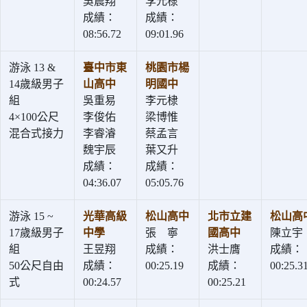
吳震翔
李元棣
成績：
成績：
08:56.72
09:01.96
游泳 13 &
臺中市東
桃園市楊
14歲級男子
山高中
明國中
組
吳重易
李元棣
4×100公尺
李俊佑
梁博惟
混合式接力
李睿濬
蔡孟言
魏宇辰
葉又升
成績：
成績：
04:36.07
05:05.76
游泳 15 ~
光華高級
松山高中
北市立建
松山高
17歲級男子
中學
張 寧
國高中
陳立宇
組
王昱翔
成績：
洪士膺
成績：
50公尺自由
成績：
00:25.19
成績：
00:25.3
式
00:24.57
00:25.21