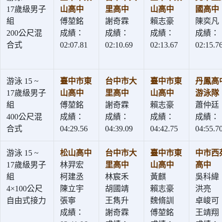
17歲級男子
山高中
里高中
山高中
國高中
組
傅堃銘
謝奇霖
賴志豪
陳奕凡
200公尺混
成績：
成績：
成績：
成績：
合式
02:07.81
02:10.69
02:13.67
02:15.7
游泳 15 ~
臺中市東
台中市大
臺中市東
丹鳳高
17歲級男子
山高中
里高中
山高中
游泳隊
組
傅堃銘
謝奇霖
賴志豪
蕭仲廷
400公尺混
成績：
成績：
成績：
成績：
合式
04:29.56
04:39.09
04:42.75
04:55.7
游泳 15 ~
松山高中
台中市大
臺中市東
中市西
17歲級男子
林羿宏
里高中
山高中
高中
組
柯建丞
林宸禾
黃麒
吳科緯
4×100公尺
陳立宇
胡國靖
賴志豪
洪亮
自由式接力
張寧
王雋升
魏脩訓
卓峻可
成績：
謝奇霖
傅堃銘
王靖翔