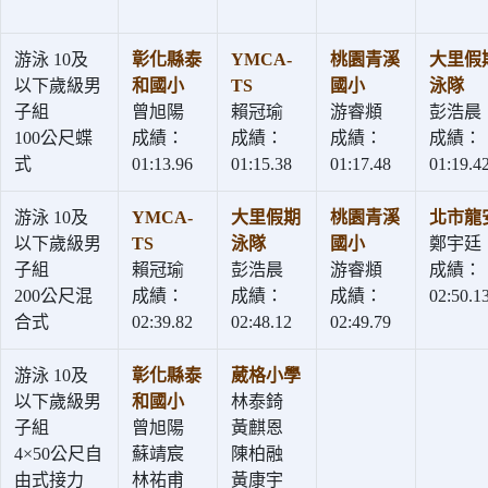
游泳 10及
彰化縣泰
YMCA-
桃園青溪
大里假
以下歲級男
和國小
TS
國小
泳隊
子組
曾旭陽
賴冠瑜
游睿頫
彭浩晨
100公尺蝶
成績：
成績：
成績：
成績：
式
01:13.96
01:15.38
01:17.48
01:19.4
游泳 10及
YMCA-
大里假期
桃園青溪
北市龍
以下歲級男
TS
泳隊
國小
鄭宇廷
子組
賴冠瑜
彭浩晨
游睿頫
成績：
200公尺混
成績：
成績：
成績：
02:50.1
合式
02:39.82
02:48.12
02:49.79
游泳 10及
彰化縣泰
葳格小學
以下歲級男
和國小
林泰錡
子組
曾旭陽
黃麒恩
4×50公尺自
蘇靖宸
陳柏融
由式接力
林祐甫
黃康宇