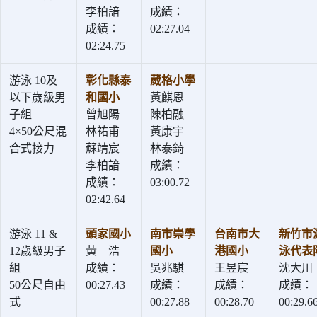
李柏諳
成績：
成績：
02:27.04
02:24.75
游泳 10及
彰化縣泰
葳格小學
以下歲級男
和國小
黃麒恩
子組
曾旭陽
陳柏融
4×50公尺混
林祐甫
黃康宇
合式接力
蘇靖宸
林泰錡
李柏諳
成績：
成績：
03:00.72
02:42.64
游泳 11 &
頭家國小
南市崇學
台南市大
新竹市
12歲級男子
黃 浩
國小
港國小
泳代表
組
成績：
吳兆騏
王昱宸
沈大川
50公尺自由
00:27.43
成績：
成績：
成績：
式
00:27.88
00:28.70
00:29.6