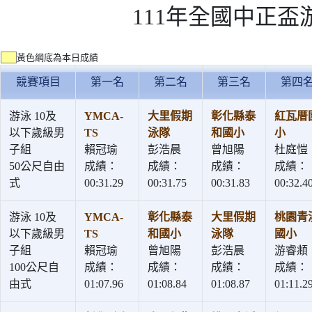
111年全國中正盃
黃色網底為本日成績
競賽項目
第一名
第二名
第三名
第四
游泳 10及
YMCA-
大里假期
彰化縣泰
紅瓦厝
以下歲級男
TS
泳隊
和國小
小
子組
賴冠瑜
彭浩晨
曾旭陽
杜庭愷
50公尺自由
成績：
成績：
成績：
成績：
式
00:31.29
00:31.75
00:31.83
00:32.4
游泳 10及
YMCA-
彰化縣泰
大里假期
桃園青
以下歲級男
TS
和國小
泳隊
國小
子組
賴冠瑜
曾旭陽
彭浩晨
游睿頫
100公尺自
成績：
成績：
成績：
成績：
由式
01:07.96
01:08.84
01:08.87
01:11.2