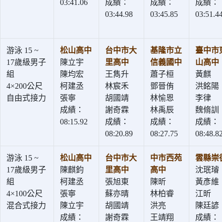
03:41.06
成績：
成績：
成績：
03:44.98
03:45.85
03:51.4
游泳 15 ~
松山高中
台中市大
基隆市立
臺中市
17歲級男子
陳立宇
里高中
信義國中
山高中
組
陳均宏
王雋升
蕭子桓
黃麒
4×200公尺
柯建丞
林宸禾
鄧晉侑
洪銘陽
自由式接力
張寧
胡國靖
林愉恩
李律
成績：
謝奇霖
林禹辰
魏脩訓
08:15.92
成績：
成績：
成績：
08:20.89
08:27.75
08:48.8
游泳 15 ~
松山高中
台中市大
中市西苑
雲縣崇
17歲級男子
陳麒鈞
里高中
高中
沈珉璿
組
柯建丞
張旭東
陳昕
黃彥維
4×100公尺
張寧
蘇亦晴
林柏睿
江昕
混合式接力
陳立宇
胡國靖
洪亮
陳廷諺
成績：
謝奇霖
王靖翔
成績：