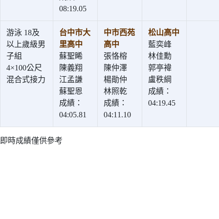
08:19.05
游泳 18及
台中市大
中市西苑
松山高中
以上歲級男
里高中
高中
藍奕峰
子組
蘇聖睎
張恪榕
林佳勳
4×100公尺
陳義翔
陳仲澤
郭亭褘
混合式接力
江孟謙
楊勛仲
盧秩綱
蘇聖恩
林照乾
成績：
成績：
成績：
04:19.45
04:05.81
04:11.10
即時成績僅供參考