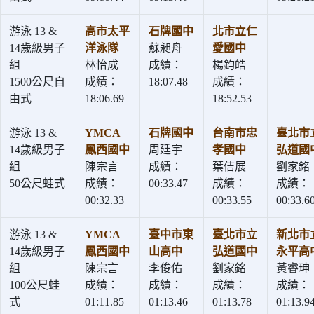
游泳 13 &
高市太平
石牌國中
北市立仁
14歲級男子
洋泳隊
蘇昶舟
愛國中
組
林怡成
成績：
楊鈞皓
1500公尺自
成績：
18:07.48
成績：
由式
18:06.69
18:52.53
游泳 13 &
YMCA
石牌國中
台南市忠
臺北市
14歲級男子
鳳西國中
周廷宇
孝國中
弘道國
組
陳宗言
成績：
葉佶展
劉家銘
50公尺蛙式
成績：
00:33.47
成績：
成績：
00:32.33
00:33.55
00:33.6
游泳 13 &
YMCA
臺中市東
臺北市立
新北市
14歲級男子
鳳西國中
山高中
弘道國中
永平高
組
陳宗言
李俊佑
劉家銘
黃睿珅
100公尺蛙
成績：
成績：
成績：
成績：
式
01:11.85
01:13.46
01:13.78
01:13.9