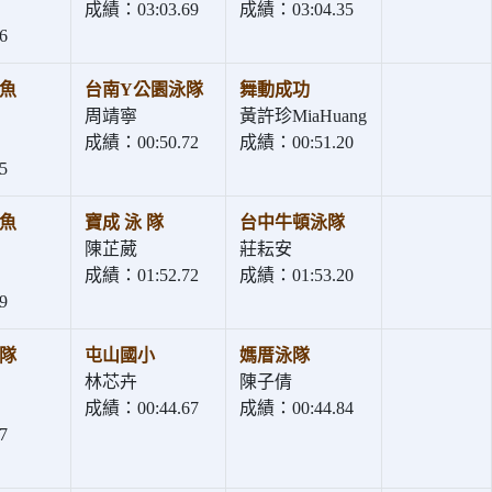
成績：03:03.69
成績：03:04.35
6
魚
台南Y公園泳隊
舞動成功
周靖寧
黃許珍MiaHuang
成績：00:50.72
成績：00:51.20
5
魚
寶成 泳 隊
台中牛頓泳隊
陳芷葳
莊耘安
成績：01:52.72
成績：01:53.20
9
隊
屯山國小
媽厝泳隊
林芯卉
陳子倩
成績：00:44.67
成績：00:44.84
7