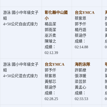
游泳 國小中年級女子
彰化縣中山國
台北YMCA
組
小
蔡紫恩
4×50公尺自由式接力
楊品潔
郭予仟
郭雨潔
楊丹語
巫沂柔
蔡涵伃
陳璿之
成績：
成績：
02:14.88
0
02:12.39
游泳 國小中年級女子
台北YMCA
海豹泳隊
組
郭予仟
許凱棣
4×50公尺混合式接力
蔡紫恩
張淳媛
黃郁芯
梁芸菲
蔡涵伃
黃孟心
成績：
成績：
02:28.25
02:33.53
0