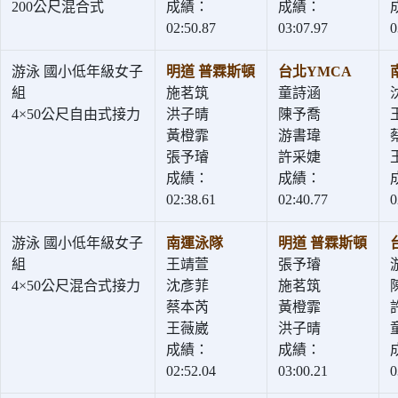
200公尺混合式
成績：
成績：
02:50.87
03:07.97
0
游泳 國小低年級女子
明道 普霖斯頓
台北YMCA
組
施茗筑
童詩涵
4×50公尺自由式接力
洪子晴
陳予喬
黃橙霏
游書瑋
張予璿
許采婕
成績：
成績：
02:38.61
02:40.77
0
游泳 國小低年級女子
南運泳隊
明道 普霖斯頓
組
王靖萱
張予璿
4×50公尺混合式接力
沈彥菲
施茗筑
蔡本芮
黃橙霏
王薇崴
洪子晴
成績：
成績：
02:52.04
03:00.21
0