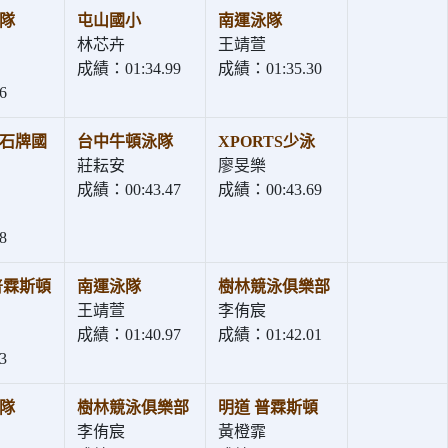
隊
屯山國小
南運泳隊
林芯卉
王靖萱
成績：01:34.99
成績：01:35.30
6
石牌國
台中牛頓泳隊
XPORTS少泳
莊耘安
廖旻樂
成績：00:43.47
成績：00:43.69
8
普霖斯頓
南運泳隊
樹林競泳俱樂部
王靖萱
李侑宸
成績：01:40.97
成績：01:42.01
3
隊
樹林競泳俱樂部
明道 普霖斯頓
李侑宸
黃橙霏