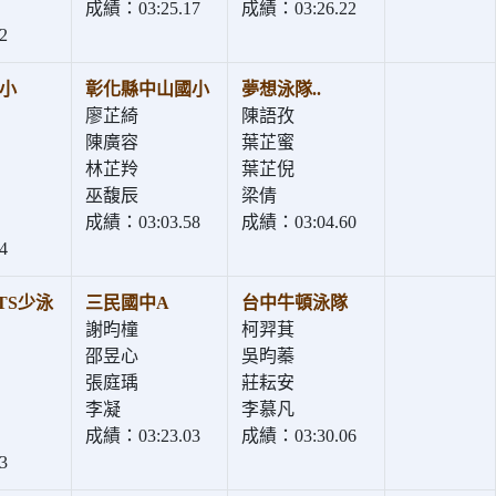
成績：03:25.17
成績：03:26.22
2
小
彰化縣中山國小
夢想泳隊..
廖芷綺
陳語孜
陳廣容
葉芷蜜
林芷羚
葉芷倪
巫馥辰
梁倩
成績：03:03.58
成績：03:04.60
4
TS少泳
三民國中A
台中牛頓泳隊
謝昀橦
柯羿萁
邵昱心
吳昀蓁
張庭瑀
莊耘安
李凝
李慕凡
成績：03:23.03
成績：03:30.06
3