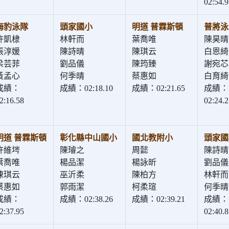
02:54.9
海豹泳隊
頭家國小
明道 普霖斯頓
普將泳
許凱棣
林軒而
葉喬唯
陳昊晴
張淳媛
陳詩晴
陳琪云
白恩綺
梁芸菲
劉品儀
陳筠臻
謝宛芯
黃孟心
何季晴
蔡惠如
白育綺
成績：
成績：02:18.10
成績：02:21.65
成績：
2:16.58
02:24.2
明道 普霖斯頓
彰化縣中山國小
國北教附小
頭家國
許維埁
陳璿之
周懿
陳詩晴
葉喬唯
楊品潔
楊詠昕
劉品儀
陳琪云
巫沂柔
陳柏方
林軒而
蔡惠如
郭雨潔
柯柔瑄
何季晴
成績：
成績：02:38.26
成績：02:39.21
成績：
2:37.95
02:40.8