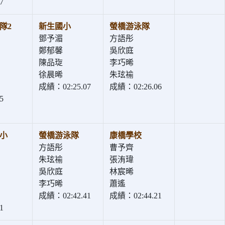
7
隊2
新生國小
螢橋游泳隊
鄧予湄
方語彤
鄭郁馨
吳欣庭
陳品琁
李巧晞
徐晨晞
朱玹褕
成績：02:25.07
成績：02:26.06
5
小
螢橋游泳隊
康橋學校
方語彤
曹予齊
朱玹褕
張洧瑋
吳欣庭
林宸晞
李巧晞
蕭遙
成績：02:42.41
成績：02:44.21
1