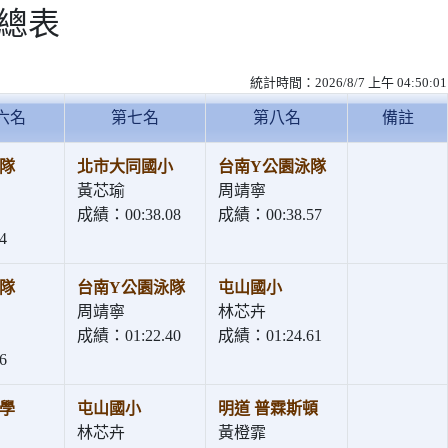
績總表
統計時間：2026/8/7 上午 04:50:01
六名
第七名
第八名
備註
隊
北市大同國小
台南Y公園泳隊
黃芯瑜
周靖寧
成績：00:38.08
成績：00:38.57
4
隊
台南Y公園泳隊
屯山國小
周靖寧
林芯卉
成績：01:22.40
成績：01:24.61
6
學
屯山國小
明道 普霖斯頓
林芯卉
黃橙霏