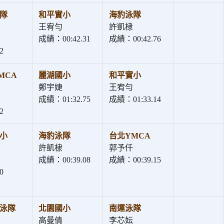
隊
和平實小
海豹泳隊
王宥勻
許凱棣
成績：00:42.31
成績：00:42.76
2
MCA
麗湖國小
和平實小
鄭宇婕
王宥勻
成績：01:32.75
成績：01:33.14
2
小
海豹泳隊
台北YMCA
許凱棣
郭予仟
成績：00:39.08
成績：00:39.15
0
泳隊
北園國小
南運泳隊
高曼倩
李芯妘