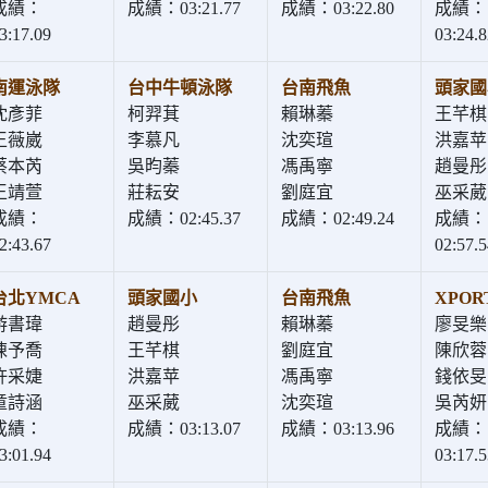
成績：
成績：03:21.77
成績：03:22.80
成績：
3:17.09
03:24.8
南運泳隊
台中牛頓泳隊
台南飛魚
頭家國
沈彥菲
柯羿萁
賴琳蓁
王芊棋
王薇崴
李慕凡
沈奕瑄
洪嘉苹
蔡本芮
吳昀蓁
馮禹寧
趙曼彤
王靖萱
莊耘安
劉庭宜
巫采葳
成績：
成績：02:45.37
成績：02:49.24
成績：
2:43.67
02:57.5
台北YMCA
頭家國小
台南飛魚
XPOR
游書瑋
趙曼彤
賴琳蓁
廖旻樂
陳予喬
王芊棋
劉庭宜
陳欣蓉
許采婕
洪嘉苹
馮禹寧
錢依旻
童詩涵
巫采葳
沈奕瑄
吳芮妍
成績：
成績：03:13.07
成績：03:13.96
成績：
3:01.94
03:17.5