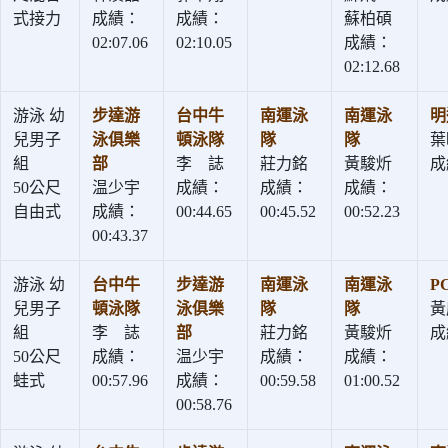
式接力
成績：
成績：
蘇柏碩
02:07.06
02:10.05
成績：
02:12.68
游泳 幼
步達游
台中牛
南運泳
南運泳
明
兒男子
泳俱樂
頓泳隊
隊
隊
葉
組
部
李 誌
莊力銘
黃駿炘
成
50公尺
温少宇
成績：
成績：
成績：
自由式
成績：
00:44.65
00:45.52
00:52.23
00:43.37
游泳 幼
台中牛
步達游
南運泳
南運泳
P
兒男子
頓泳隊
泳俱樂
隊
隊
黃
組
李 誌
部
莊力銘
黃駿炘
成
50公尺
成績：
温少宇
成績：
成績：
蛙式
00:57.96
成績：
00:59.58
01:00.52
00:58.76