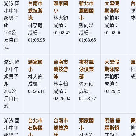
游泳 國
台南市
頭家國
新北市
大里假
台
小中年
競技游
小
麗園國
期泳隊
陳
級男子
泳
林大鈞
小
蘇柏郡
成
組
林亭翰
成績：
鄭向恩
成績：
100公
成績：
01:08.47
成績：
01:08.90
尺自由
01:06.95
01:08.65
式
游泳 國
頭家國
台南市
樹林競
大里假
頭
小中年
小
競技游
泳俱樂
期泳隊
杜
級男子
林大鈞
泳
部
蘇柏郡
成
組
成績：
林亭翰
張元碩
成績：
200公
02:26.11
成績：
成績：
02:29.25
尺自由
02:26.94
02:28.77
式
游泳 國
台北市
台南市
頭家國
明道 普
舞
小中年
石牌國
競技游
小
霖斯頓
柳
級男子
小
泳
林大鈞
莊尚恩
成