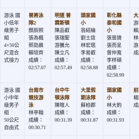
游泳 國
普將泳
明道 普
頭家國
彰化縣
大
小低年
隊2
霖斯頓
小
泰和國
游
級男子
顏辰照
陳品叡
翁紹綸
小
賴
組
張為楓
張瑞聖
劉士詮
張晉旖
林
4×50公
蔡劭晨
游騰允
林宏珉
張而呈
游
尺混合
賴垣齊
陳立凡
李易叡
曾仲寬
成
式接力
成績：
成績：
成績：
李梓碩
02:57.07
02:57.49
02:58.88
成績：
02:58.99
游泳 國
台南市
台中牛
大里假
頭家國
前
小中年
競技游
頓泳隊
期泳隊
小
楊
級男子
泳
陳暄人
蘇柏郡
林大鈞
成
組
林亭翰
成績：
成績：
成績：
50公尺
成績：
00:31.39
00:31.87
00:31.93
自由式
00:30.71