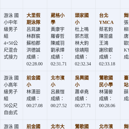
游泳 國
大里假
葳格小
頭家國
台北
舞
小中年
期泳隊
學
小
YMCA
張
級男子
呂晁謙
黃康宇
杜上鳴
蔡茗鈞
柳
組
林群宸
羅睿哲
郭杰珉
陳昱盛
唐
4×50公
蘇柏郡
陳威羽
林大鈞
王鴻
歐
尺混合
洪德誠
劉承燁
徐靖翔
謝欣叡
K
式接力
成績：
成績：
成績：
成績：
成
02:28.00
02:31.71
02:32.34
02:33.18
游泳 國
前金國
北市濱
吳興國
鶯歌國
臺
小高年
小
小
小
民小學
站
級男子
林漢昍
呂晨愷
蕭卓堯
林蒲嚳
薛
組
成績：
成績：
成績：
成績：
成
50公尺
00:27.08
00:27.52
00:27.71
00:28.06
自由式
游泳 國
前金國
北市大
鶯歌國
北市濱
舞