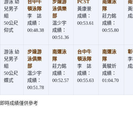
游泳 幼
台中牛
步達游
PCST
南運泳
南
兒男子
頓泳隊
泳俱樂
黃康景
隊
黃
組
李 誌
部
成績：
莊力銘
成
50公尺
成績：
温少宇
00:53.61
成績：
仰式
00:48.38
成績：
00:55.80
00:51.36
游泳 幼
步達游
南運泳
台中牛
南運泳
彰
兒男子
泳俱樂
隊
頓泳隊
隊
李
組
部
莊力銘
李 誌
黃駿炘
成
50公尺
温少宇
成績：
成績：
成績：
蝶式
成績：
00:52.57
00:55.63
01:04.70
00:51.78
即時成績僅供參考