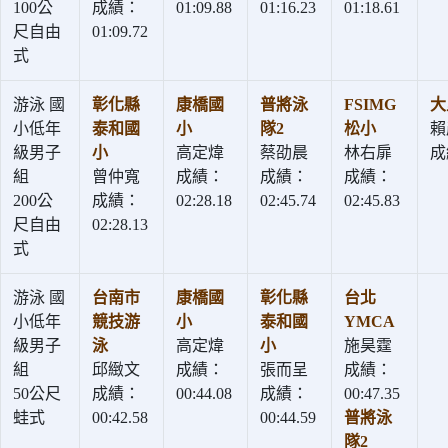
100公
成績：
01:09.88
01:16.23
01:18.61
尺自由
01:09.72
式
游泳 國
彰化縣
康橋國
普將泳
FSIMG
大
小低年
泰和國
小
隊2
松小
賴
級男子
小
高定煒
蔡劭晨
林右扉
成
組
曾仲寬
成績：
成績：
成績：
200公
成績：
02:28.18
02:45.74
02:45.83
尺自由
02:28.13
式
游泳 國
台南市
康橋國
彰化縣
台北
小低年
競技游
小
泰和國
YMCA
級男子
泳
高定煒
小
施昊霆
組
邱緻文
成績：
張而呈
成績：
50公尺
成績：
00:44.08
成績：
00:47.35
蛙式
00:42.58
00:44.59
普將泳
隊2