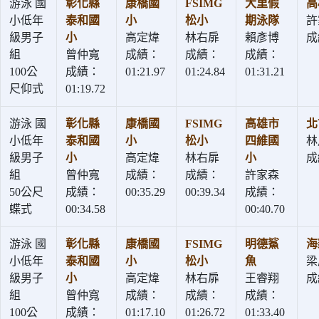
游泳 國
彰化縣
康橋國
FSIMG
大里假
高
小低年
泰和國
小
松小
期泳隊
許
級男子
小
高定煒
林右扉
賴彥博
成
組
曾仲寬
成績：
成績：
成績：
100公
成績：
01:21.97
01:24.84
01:31.21
尺仰式
01:19.72
游泳 國
彰化縣
康橋國
FSIMG
高雄市
北
小低年
泰和國
小
松小
四維國
林
級男子
小
高定煒
林右扉
小
成
組
曾仲寬
成績：
成績：
許家森
50公尺
成績：
00:35.29
00:39.34
成績：
蝶式
00:34.58
00:40.70
游泳 國
彰化縣
康橋國
FSIMG
明德鯊
海
小低年
泰和國
小
松小
魚
梁
級男子
小
高定煒
林右扉
王睿翔
成
組
曾仲寬
成績：
成績：
成績：
100公
成績：
01:17.10
01:26.72
01:33.40