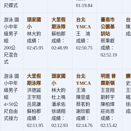
尺蝶式
01:19.84
游泳 國
頭家國
大里假
台北
臺南市
台
小中年
小
期泳隊
YMCA
公園基
陳
級男子
林大鈞
蘇柏郡
王 鴻
訓站
成
組
成績：
成績：
成績：
蔡秉叡
200公
02:45.95
02:48.99
02:50.75
成績：
尺混合
02:52.19
式
游泳 國
大里假
頭家國
台北
明道 普
體
小中年
期泳隊
小
YMCA
霖斯頓
史
級男子
洪德誠
林大鈞
王鴻
王昱翔
王
組
王宇翔
杜上鳴
陳昱盛
劉軒宇
楊
4×50公
呂晁謙
潘承佑
蔡茗鈞
陳柏燁
徐
尺自由
蘇柏郡
徐靖翔
謝欣叡
莊尚恩
成
式接力
成績：
成績：
成績：
成績：
02:11.95
02:12.93
02:14.76
02:15.42