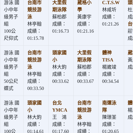
游泳 國
台南市
大里假
葳格小
C.T.S.W
頭
小中年
競技游
期泳隊
學
林咸圻
杜
級男子
泳
蘇柏郡
黃康宇
成績：
成
組
林亭翰
成績：
成績：
01:21.26
台
100公
成績：
01:16.73
01:21.16
莊
尺仰式
01:15.78
成
游泳 國
台南市
頭家國
大里假
體神
葳
小中年
競技游
小
期泳隊
TISA
黃
級男子
泳
林大鈞
蘇柏郡
楊崴竣
成
組
林亭翰
成績：
成績：
成績：
50公尺
成績：
00:33.62
00:33.67
00:34.54
蝶式
00:33.50
游泳 國
頭家國
台北
台南市
南運泳
體
小中年
小
YMCA
競技游
隊
楊
級男子
林大鈞
王 鴻
泳
陳璟荃
成
組
成績：
成績：
林亭翰
成績：
100公
01:14.61
01:17.60
成績：
01:20.65