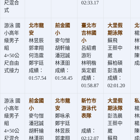
尺混合
02:33.17
式
游泳 國
北市龍
前金國
臺北市
大里假
北
小高年
安
小
吉林國
期泳隊
楊
級男子
林昱辰
麥勻愷
小
蘇飛
林
組
郭聿翔
胡軒綸
呂紹甫
王蔡中
林
4×50公
何浩霆
潘冠誠
游珩
崴
陳
尺自由
鄭宇廷
林漢昍
林明楷
蘇柏碩
成
式接力
成績：
成績：
吳定叡
彭浩晨
01:57.54
01:58.45
成績：
成績：
01:58.87
02:01.20
游泳 國
前金國
北市龍
新竹市
大里假
私
小高年
小
安
游泳代
期泳隊
楊
級男子
麥勻愷
鄭咏承
表隊
彭浩晨
林
組
潘冠誠
鄭宇廷
王蔡中
楊
4×50公
胡軒綸
林昱辰
成績：
崴
陳
尺混合
林漢昍
郭聿翔
02:12.07
蘇飛
成