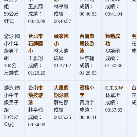
組
王胤翔
林亭翰
成績：
成績：
50公尺
成績：
成績：
00:40.63
00:41.04
蛙式
00:40.08
00:40.57
游泳 國
台北市
頭家國
台南市
舞動成
明
小中年
石牌國
小
競技游
功
莊
級男子
小
林大鈞
泳
柳語碩
成
組
王胤翔
成績：
林亭翰
成績：
100公
成績：
01:27.02
成績：
01:30.86
尺蛙式
01:26.20
01:29.63
游泳 國
台南市
大里假
葳格小
C.T.S.W
台
小中年
競技游
期泳隊
學
林咸圻
莊
級男子
泳
蘇柏郡
黃康宇
成績：
成
組
林亭翰
成績：
成績：
00:37.63
50公尺
成績：
00:35.25
00:36.31
仰式
00:34.99