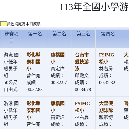
113年全國小學
黃色網底為本日成績
競賽項
第一名
第二名
第三名
第四名
目
游泳 國
彰化縣
康橋國
台南市
FSIMG
大
小低年
泰和國
小
競技游
松小
賴
級男子
小
高定煒
泳
林右扉
成
組
曾仲寬
成績：
邱緻文
成績：
50公尺
成績：
00:32.97
成績：
00:35.32
自由式
00:32.83
00:34.78
游泳 國
彰化縣
康橋國
FSIMG
大里假
普
小低年
泰和國
小
松小
期泳隊
蔡
級男子
小
高定煒
林右扉
賴彥博
成
組
曾仲寬
成績：
成績：
成績：