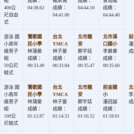
組
成績：
楊承澔
成績：
曾旭陽
400公
04:38.62
成績：
04:44.10
成績：
尺自由
04:41.00
04:44.40
式
游泳 國
鶯歌國
台北
北市龍
北市溪
前
小高年
民小學
YMCA
安
口國小
潘
級男子
林蒲嚳
林子晏
鄭宇廷
李晨睿
成
組
成績：
成績：
成績：
成績：
50公尺
00:33.49
00:33.84
00:35.47
00:35.60
蛙式
游泳 國
鶯歌國
台北
北市龍
前金國
北
小高年
民小學
YMCA
安
小
李
級男子
林蒲嚳
林子晏
鄭宇廷
潘冠誠
成
組
成績：
成績：
成績：
成績：
100公
01:12.87
01:14.51
01:16.52
01:18.61
尺蛙式