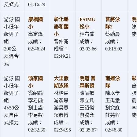
尺蝶式
01:16.29
游泳 國
康橋國
彰化縣
FSIMG
普將泳
明
小低年
小
泰和國
松小
隊2
陳
級男子
高定煒
小
林右扉
蔡劭晨
成
組
成績：
曾仲寬
成績：
成績：
200公
02:46.24
成績：
03:03.66
03:15.02
尺混合
02:49.21
式
游泳 國
頭家國
大里假
明道 普
南運泳
彰
小低年
小
期泳隊
霖斯頓
隊
曾
級男子
翁紹綸
林楷宸
陳品叡
陳以學
張
組
李易融
游裴恩
陳立凡
王禹澈
劉
4×50公
劉士詮
游昊恩
王紹傑
劉寬庭
李
尺自由
李易叡
賴彥博
游騰允
莊芫程
成
式接力
成績：
成績：
成績：
成績：
02:32.30
02:34.95
02:35.67
02:46.80