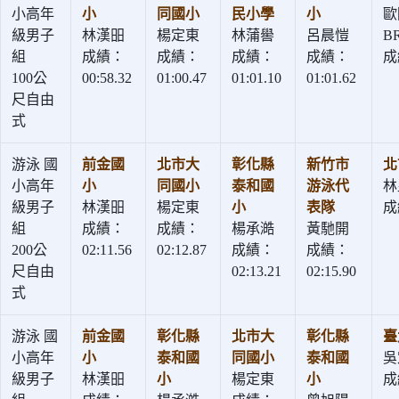
小高年
小
同國小
民小學
小
歐
級男子
林漢昍
楊定東
林蒲嚳
呂晨愷
B
組
成績：
成績：
成績：
成績：
成
100公
00:58.32
01:00.47
01:01.10
01:01.62
尺自由
式
游泳 國
前金國
北市大
彰化縣
新竹市
北
小高年
小
同國小
泰和國
游泳代
林
級男子
林漢昍
楊定東
小
表隊
成
組
成績：
成績：
楊承澔
黃馳開
200公
02:11.56
02:12.87
成績：
成績：
尺自由
02:13.21
02:15.90
式
游泳 國
前金國
彰化縣
北市大
彰化縣
臺
小高年
小
泰和國
同國小
泰和國
吳
級男子
林漢昍
小
楊定東
小
成