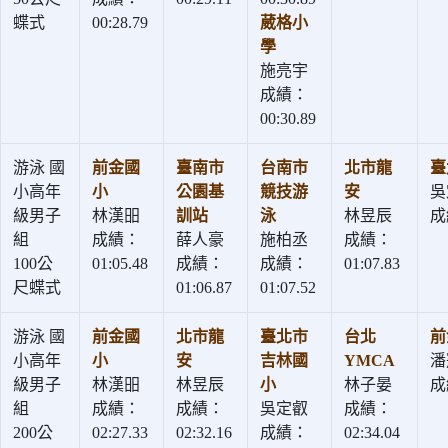
蝶式
00:28.79
葳格小
學
施亮宇
成績：
00:30.89
游泳 國
前金國
臺南市
台南市
北市龍
臺
小高年
小
公園基
競技游
安
吳
級男子
林漢昍
訓站
泳
林昱辰
成
組
成績：
薛人豪
施柏丞
成績：
100公
01:05.48
成績：
成績：
01:07.83
尺蝶式
01:06.87
01:07.52
游泳 國
前金國
北市龍
臺北市
台北
前
小高年
小
安
吉林國
YMCA
潘
級男子
林漢昍
林昱辰
小
林子晏
成
組
成績：
成績：
吳定叡
成績：
200公
02:27.33
02:32.16
成績：
02:34.04