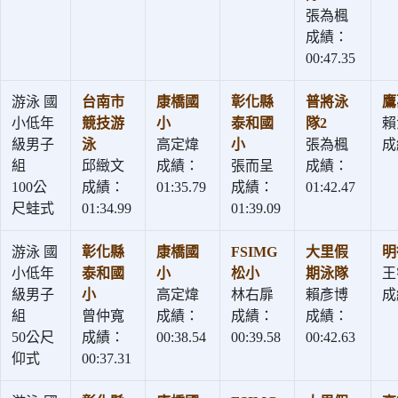
張為楓
成績：
00:47.35
游泳 國
台南市
康橋國
彰化縣
普將泳
鷹
小低年
競技游
小
泰和國
隊2
賴
級男子
泳
高定煒
小
張為楓
成
組
邱緻文
成績：
張而呈
成績：
100公
成績：
01:35.79
成績：
01:42.47
尺蛙式
01:34.99
01:39.09
游泳 國
彰化縣
康橋國
FSIMG
大里假
明
小低年
泰和國
小
松小
期泳隊
王
級男子
小
高定煒
林右扉
賴彥博
成
組
曾仲寬
成績：
成績：
成績：
50公尺
成績：
00:38.54
00:39.58
00:42.63
仰式
00:37.31