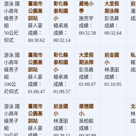
游泳 國
臺南市
彰化縣
葳格小
大里假
前
小高年
公園基
泰和國
學
期泳隊
潘
級男子
訓站
小
施亮宇
彭浩晨
成
組
薛人豪
楊承澔
成績：
成績：
50公尺
成績：
成績：
00:32.58
00:32.64
仰式
00:30.62
00:32.14
游泳 國
臺南市
彰化縣
大里假
前金國
私
小高年
公園基
泰和國
期泳隊
小
楊
級男子
訓站
小
彭浩晨
林漢昍
成
組
薛人豪
楊承澔
成績：
成績：
100公
成績：
成績：
01:09.97
01:10.95
尺仰式
01:06.47
01:09.57
游泳 國
臺南市
前金國
建德國
北
小高年
公園基
小
小.
林
級男子
訓站
林漢昍
吳柏毅
成
組
薛人豪
成績：
成績：
50公尺
成績：
00:29.11
00:30.89