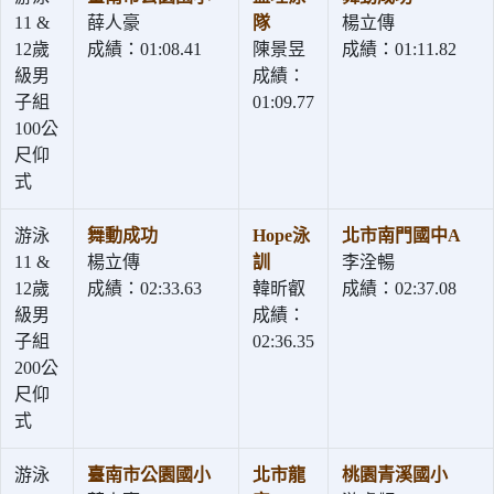
11 &
薛人豪
隊
楊立傳
12歲
成績：01:08.41
陳景昱
成績：01:11.82
級男
成績：
子組
01:09.77
100公
尺仰
式
游泳
舞動成功
Hope泳
北市南門國中A
11 &
楊立傳
訓
李洤暢
12歲
成績：02:33.63
韓昕叡
成績：02:37.08
級男
成績：
子組
02:36.35
200公
尺仰
式
游泳
臺南市公園國小
北市龍
桃園青溪國小