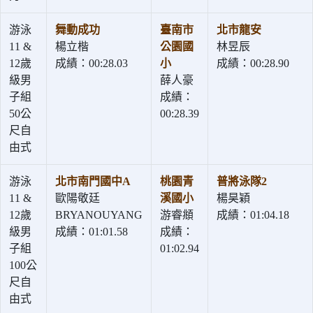
游泳
舞動成功
臺南市
北市龍安
11 &
楊立楷
公園國
林昱辰
12歲
成績：00:28.03
小
成績：00:28.90
級男
薛人豪
子組
成績：
50公
00:28.39
尺自
由式
游泳
北市南門國中A
桃園青
普將泳隊2
11 &
歐陽敬廷
溪國小
楊昊穎
12歲
BRYANOUYANG
游睿頫
成績：01:04.18
級男
成績：01:01.58
成績：
子組
01:02.94
100公
尺自
由式