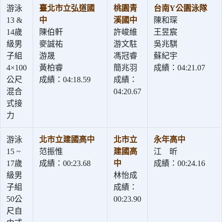
游泳
臺北市立弘道國
桃園青
台南Y公園泳隊
13 &
中
溪國中
陳和琛
14歲
陳伯軒
許峻維
王昱宸
級男
麥誠祐
游文駐
吳兆騏
子組
游晟
馮冠睿
蘇紀宇
4×100
黃柏睿
簡兆羽
成績：04:21.07
公尺
成績：04:18.59
成績：
混合
04:20.67
式接
力
游泳
北市立建國高中
北市立
永年高中
15 ~
范振惟
建國高
江 昕
17歲
成績：00:23.68
中
成績：00:24.16
級男
林怡成
子組
成績：
50公
00:23.90
尺自