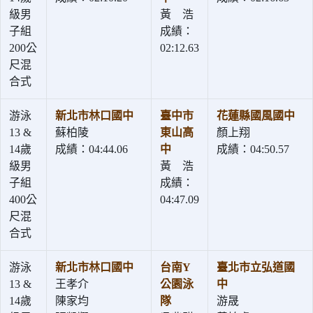
級男
黃 浩
子組
成績：
200公
02:12.63
尺混
合式
游泳
新北市林口國中
臺中市
花蓮縣國風國中
13 &
蘇柏陵
東山高
顏上翔
14歲
成績：04:44.06
中
成績：04:50.57
級男
黃 浩
子組
成績：
400公
04:47.09
尺混
合式
游泳
新北市林口國中
台南Y
臺北市立弘道國
13 &
王孝介
公園泳
中
14歲
陳家均
隊
游晟