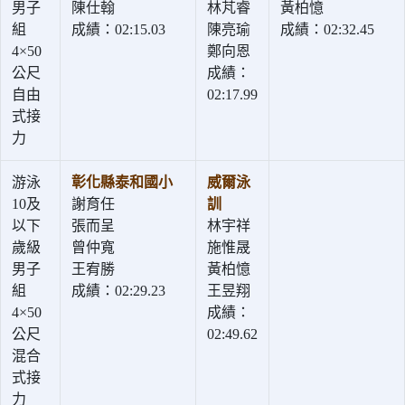
男子
陳仕翰
林芃睿
黃柏憶
組
成績：02:15.03
陳亮瑜
成績：02:32.45
4×50
鄭向恩
公尺
成績：
自由
02:17.99
式接
力
游泳
彰化縣泰和國小
威爾泳
10及
謝育任
訓
以下
張而呈
林宇祥
歲級
曾仲寬
施惟晟
男子
王宥勝
黃柏憶
組
成績：02:29.23
王昱翔
4×50
成績：
公尺
02:49.62
混合
式接
力