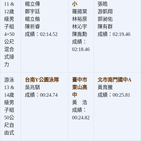
11 &
楊立傳
小
張皓
12歲
鄭宇廷
羅揚棠
游凱翔
級男
楊立楷
林裕原
郭昶佑
子組
陳祈睿
林沁宇
陳有群
4×50
成績：02:14.52
陳胤勳
成績：02:19.46
公尺
成績：
混合
02:18.46
式接
力
游泳
台南Y公園泳隊
臺中市
北市南門國中A
13 &
吳兆騏
東山高
黃育騰
14歲
成績：00:24.74
中
成績：00:25.81
級男
黃 浩
子組
成績：
50公
00:24.82
尺自
由式