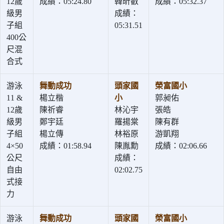
12歲
成績：05:24.80
韓昕叡
成績：05:32.37
級男
成績：
子組
05:31.51
400公
尺混
合式
游泳
舞動成功
頭家國
榮富國小
11 &
楊立楷
小
郭昶佑
12歲
陳祈睿
林沁宇
張皓
級男
鄭宇廷
羅揚棠
陳有群
子組
楊立傳
林裕原
游凱翔
4×50
成績：01:58.94
陳胤勳
成績：02:06.66
公尺
成績：
自由
02:02.75
式接
力
游泳
舞動成功
頭家國
榮富國小