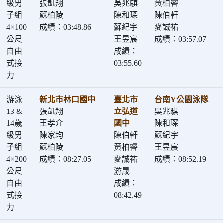
級男
張凱翔
吳兆騏
黃柏睿
子組
蘇柏陵
陳和琛
陳伯軒
4×100
成績：03:48.86
蘇紀宇
麥誠祐
公尺
王昱宸
成績：03:57.07
自由
成績：
式接
03:55.60
力
游泳
新北市林口國中
臺北市
台南Y公園泳隊
13 &
張凱翔
立弘道
吳兆騏
14歲
王孝介
國中
陳和琛
級男
陳家均
陳伯軒
蘇紀宇
子組
蘇柏陵
黃柏睿
王昱宸
4×200
成績：08:27.05
麥誠祐
成績：08:52.19
公尺
游晟
自由
成績：
式接
08:42.49
力