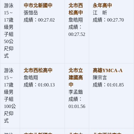
游泳
中市北新國中
北市西
永年高中
15 ~
張愷岳
松高中
江 昕
17歲
成績：00:27.02
詹皓翔
成績：00:27.70
級男
成績：
子組
00:27.52
50公
尺仰
式
游泳
北市西松高中
北市立
高雄YMCA-A
15 ~
詹皓翔
建國高
陳宗言
17歲
成績：01:00.13
中
成績：01:01.85
級男
李孟鍇
子組
成績：
100公
01:01.56
尺仰
式