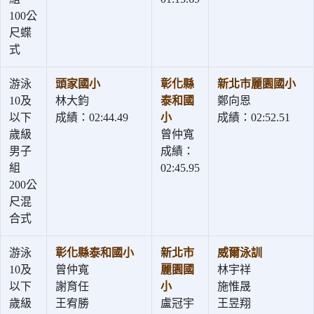
100公
尺蝶
式
游泳
頭家國小
彰化縣
新北市麗園國小
10及
林大鈞
泰和國
鄭向恩
以下
成績：02:44.49
小
成績：02:52.51
歲級
曾仲寬
男子
成績：
組
02:45.95
200公
尺混
合式
游泳
彰化縣泰和國小
新北市
威爾泳訓
10及
曾仲寬
麗園國
林宇祥
以下
謝育任
小
施惟晟
歲級
王宥勝
盧冠宇
王昱翔