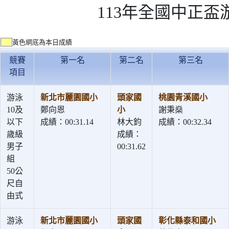
113年全國中正盃
黃色網底為本日成績
競賽
第一名
第二名
第三名
項目
游泳
新北市麗園國小
頭家國
桃園青溪國小
10及
鄭向恩
小
謝秉燊
以下
成績：00:31.14
林大鈞
成績：00:32.34
歲級
成績：
男子
00:31.62
組
50公
尺自
由式
游泳
新北市麗園國小
頭家國
彰化縣泰和國小