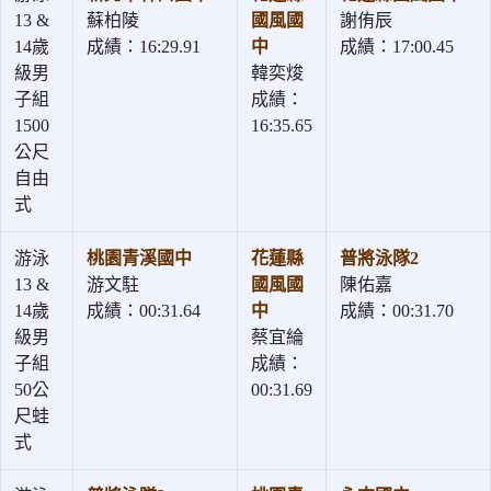
13 &
蘇柏陵
國風國
謝侑辰
14歲
成績：16:29.91
中
成績：17:00.45
級男
韓奕焌
子組
成績：
1500
16:35.65
公尺
自由
式
游泳
桃園青溪國中
花蓮縣
普將泳隊2
13 &
游文駐
國風國
陳佑嘉
14歲
成績：00:31.64
中
成績：00:31.70
級男
蔡宜綸
子組
成績：
50公
00:31.69
尺蛙
式