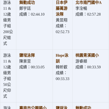
游泳
舞動成功
日本伊
北市南門國中A
11 &
鄭宇廷
藤萬游
李洤暢
12歲
成績：02:44.10
泳隊
成績：02:57.28
級男
黃昱翔
子組
成績：
200公
02:52.73
尺蛙
式
游泳
鹽埕泳隊
Hope泳
桃園青溪國小
11 &
陳景昱
訓
游睿頫
12歲
成績：00:33.05
韓昕叡
成績：00:33.59
級男
成績：
子組
00:33.33
50公
尺仰
式
游泳
臺南市公園國小
鹽埕泳
舞動成功