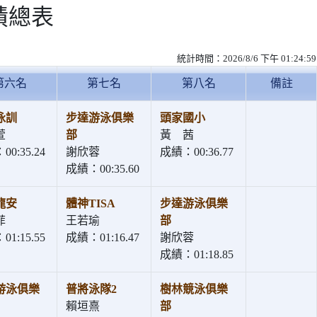
績總表
統計時間：2026/8/6 下午 01:24:59
第六名
第七名
第八名
備註
泳訓
步達游泳俱樂
頭家國小
萱
部
黃 茜
0:35.24
謝欣蓉
成績：00:36.77
成績：00:35.60
龍安
體神TISA
步達游泳俱樂
菲
王若瑜
部
1:15.55
成績：01:16.47
謝欣蓉
成績：01:18.85
游泳俱樂
普將泳隊2
樹林競泳俱樂
賴垣熹
部