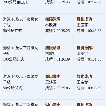
200公尺自由式
成績：02:29.45
成績：02:32.86
游泳 10及以下歲級女
無限泳隊
舞動成功
子組
林歆諾
王宸菲
50公尺蛙式
成績：00:39.25
成績：00:43.68
游泳 10及以下歲級女
無限泳隊
普將泳隊2
子組
林歆諾
陳亭宇
100公尺蛙式
成績：01:26.39
成績：01:31.35
游泳 10及以下歲級女
湖山國小
舞動成功
子組
童詩涵
王宸菲
50公尺仰式
成績：00:35.85
成績：00:36.59
游泳 10及以下歲級女
湖山國小
舞動成功