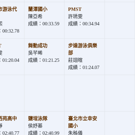
市游泳代
蘭潭國小
PMST
陳亞希
許琇雯
熙
成績：00:33.59
成績：00:34.94
0:32.78
T
舞動成功
步達游泳俱樂
雯
吳芊晞
部
1:20.04
成績：01:21.25
莊翊暄
成績：01:24.07
西苑高中
鹽埕泳隊
臺北市立幸安
靜
侯妤蓁
國小
2:40.77
成績：02:40.99
朱秭儀