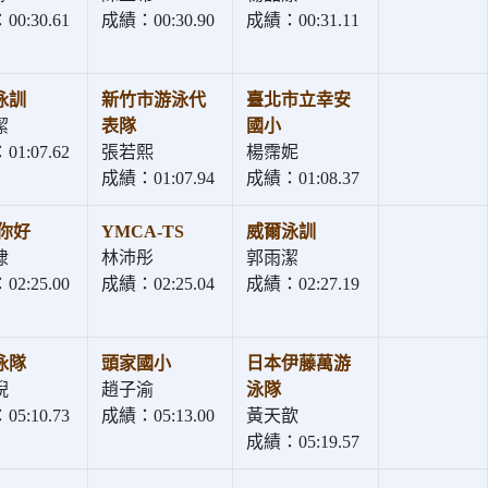
0:30.61
成績：00:30.90
成績：00:31.11
泳訓
新竹市游泳代
臺北市立幸安
潔
表隊
國小
1:07.62
張若熙
楊霈妮
成績：01:07.94
成績：01:08.37
 你好
YMCA-TS
威爾泳訓
棣
林沛彤
郭雨潔
2:25.00
成績：02:25.04
成績：02:27.19
泳隊
頭家國小
日本伊藤萬游
婗
趙子渝
泳隊
5:10.73
成績：05:13.00
黃天歆
成績：05:19.57