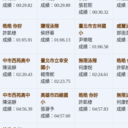
成績：00:29.82
成績：00:29.89
張若熙
成績：0
成績：00:30.32
皓皓 你好
鹽埕泳隊
臺北市吉林國
威爾
許凱棣
侯妤蓁
小
郭雨
成績：01:05.91
成績：01:06.13
尹樂暄
成績：0
成績：01:06.58
中市西苑高中
臺北市立幸安
無限泳隊
皓皓
陳渝靜
國小
何康婗
許凱
成績：02:20.43
楊霈妮
成績：02:24.61
成績：0
成績：02:23.75
中市西苑高中
高雄市四維國
皓皓 你好
無限
陳渝靜
小
許凱棣
何康
成績：04:56.39
張瀞予
成績：04:57.83
成績：0
成績：04:57.60