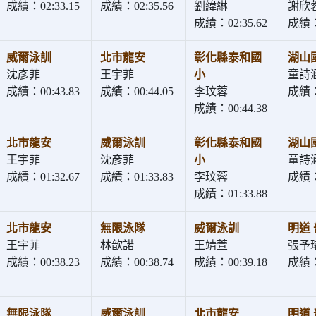
成績：02:33.15
成績：02:35.56
劉緯綝
謝欣
成績：02:35.62
成績：0
威爾泳訓
北市龍安
彰化縣泰和國
湖山
沈彥菲
王宇菲
小
童詩
成績：00:43.83
成績：00:44.05
李玟蓉
成績：0
成績：00:44.38
北市龍安
威爾泳訓
彰化縣泰和國
湖山
王宇菲
沈彥菲
小
童詩
成績：01:32.67
成績：01:33.83
李玟蓉
成績：0
成績：01:33.88
北市龍安
無限泳隊
威爾泳訓
明道
王宇菲
林歆諾
王靖萱
張予
成績：00:38.23
成績：00:38.74
成績：00:39.18
成績：0
無限泳隊
威爾泳訓
北市龍安
明道