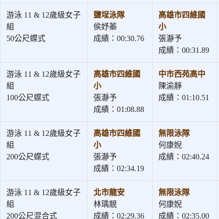
游泳 11 & 12歲級女子
鹽埕泳隊
高雄市四維國
組
侯妤蓁
小
50公尺蝶式
成績：00:30.76
張瀞予
成績：00:31.89
游泳 11 & 12歲級女子
高雄市四維國
中市西苑高中
組
小
陳渝靜
100公尺蝶式
張瀞予
成績：01:10.51
成績：01:08.88
游泳 11 & 12歲級女子
高雄市四維國
無限泳隊
組
小
何康婗
200公尺蝶式
張瀞予
成績：02:40.24
成績：02:34.19
游泳 11 & 12歲級女子
北市龍安
無限泳隊
組
林瑀靚
何康婗
200公尺混合式
成績：02:29.36
成績：02:35.00