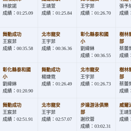
林歆諾
王靖萱
王宇菲
張予
成績：01:25.09
成績：01:25.84
成績：01:26.70
成績：0
舞動成功
北市龍安
彰化縣泰和國
樹林
王宸菲
王宇菲
小
部
成績：00:35.58
成績：00:36.36
劉緯綝
蔡蕾
成績：00:36.55
成績：0
彰化縣泰和國
舞動成功
北市龍安
樹林
小
楊婕霓
王宇菲
部
劉緯綝
成績：01:26.49
成績：01:26.73
蔡蕾
成績：01:20.90
成績：0
舞動成功
北市龍安
步達游泳俱樂
威爾
王宸菲
王宇菲
部
王靖
成績：02:51.91
成績：02:57.07
謝欣蓉
成績：0
成績：03:02.31