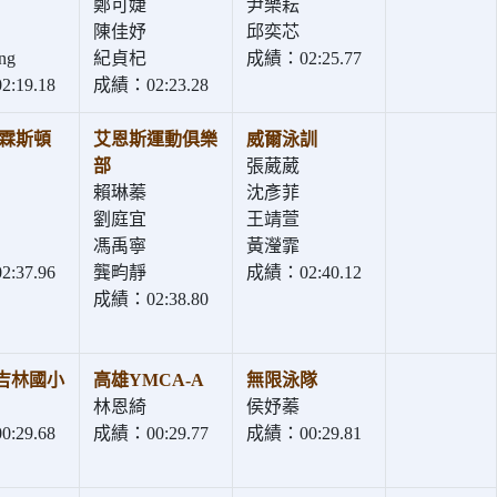
鄭可婕
尹樂耘
陳佳妤
邱奕芯
ng
紀貞杞
成績：02:25.77
:19.18
成績：02:23.28
普霖斯頓
艾恩斯運動俱樂
威爾泳訓
部
張葳葳
賴琳蓁
沈彥菲
劉庭宜
王靖萱
馮禹寧
黃瀅霏
:37.96
龔畇靜
成績：02:40.12
成績：02:38.80
吉林國小
高雄YMCA-A
無限泳隊
林恩綺
侯妤蓁
:29.68
成績：00:29.77
成績：00:29.81