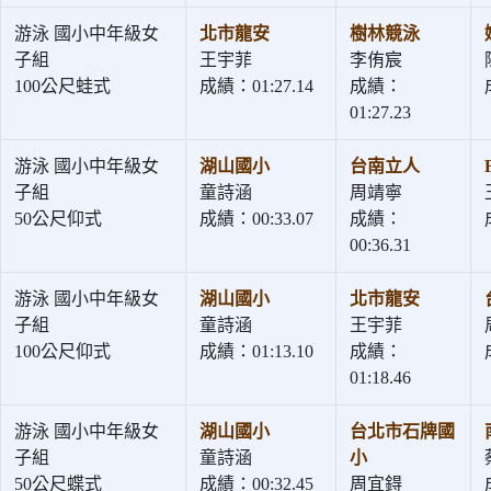
游泳 國小中年級女
北市龍安
樹林競泳
子組
王宇菲
李侑宸
100公尺蛙式
成績：01:27.14
成績：
01:27.23
游泳 國小中年級女
湖山國小
台南立人
子組
童詩涵
周靖寧
50公尺仰式
成績：00:33.07
成績：
00:36.31
游泳 國小中年級女
湖山國小
北市龍安
子組
童詩涵
王宇菲
100公尺仰式
成績：01:13.10
成績：
01:18.46
游泳 國小中年級女
湖山國小
台北市石牌國
子組
童詩涵
小
50公尺蝶式
成績：00:32.45
周宜鍀