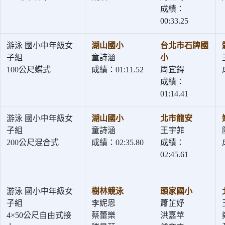
成績：
00:33.25
游泳 國小中年級女
湖山國小
台北市石牌國
子組
童詩涵
小
100公尺蝶式
成績：01:11.52
周宜鍀
成績：
01:14.41
游泳 國小中年級女
湖山國小
北市龍安
子組
童詩涵
王宇菲
200公尺混合式
成績：02:35.80
成績：
02:45.61
游泳 國小中年級女
樹林競泳
頭家國小
子組
李妮恩
蕭芷妤
4×50公尺自由式接
蔡蕾樂
洪嘉苹