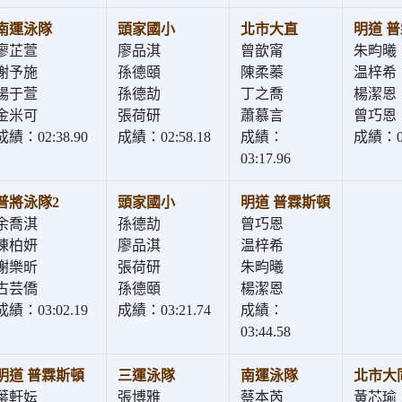
南運泳隊
頭家國小
北市大直
明道 
廖芷萱
廖品淇
曾歆甯
朱畇曦
謝予施
孫德頤
陳柔蓁
温梓希
楊于萱
孫德劼
丁之喬
楊潔恩
金米可
張荷研
蕭慕言
曾巧恩
成績：02:38.90
成績：02:58.18
成績：
成績：03
03:17.96
普將泳隊2
頭家國小
明道 普霖斯頓
余喬淇
孫德劼
曾巧恩
陳柏妍
廖品淇
温梓希
謝樂昕
張荷研
朱畇曦
古芸僑
孫德頤
楊潔恩
成績：03:02.19
成績：03:21.74
成績：
03:44.58
明道 普霖斯頓
三運泳隊
南運泳隊
北市大
葉軒妘
張博雅
蔡本芮
黃芯瑜