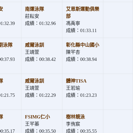
安
南運泳隊
艾恩斯運動俱樂
莊耘安
部
:32.39
成績：01:32.96
馮禹寧
成績：01:33.11
期泳隊
威爾泳訓
彰化縣中山國小
王靖萱
陳芊杏
:37.93
成績：00:38.42
成績：00:38.94
隊
威爾泳訓
體神TISA
王靖萱
王若瑜
:21.75
成績：01:22.29
成績：01:23.23
隊
FSIMG仁小
樹林競泳
王芊蓁
李侑宸
:35.17
成績：00:35.50
成績：00:35.55