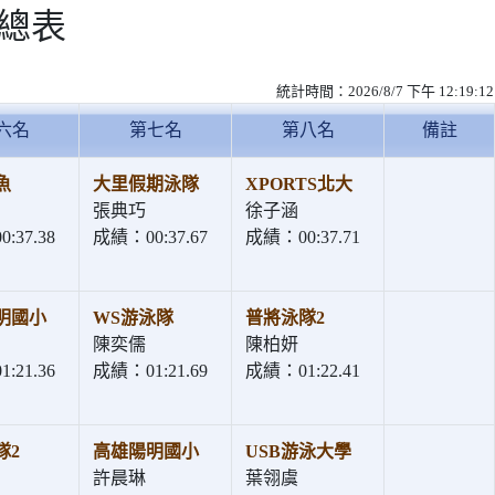
績總表
統計時間：2026/8/7 下午 12:19:12
六名
第七名
第八名
備註
魚
大里假期泳隊
XPORTS北大
張典巧
徐子涵
:37.38
成績：00:37.67
成績：00:37.71
明國小
WS游泳隊
普將泳隊2
陳奕儒
陳柏妍
:21.36
成績：01:21.69
成績：01:22.41
隊2
高雄陽明國小
USB游泳大學
許晨琳
葉翎虞