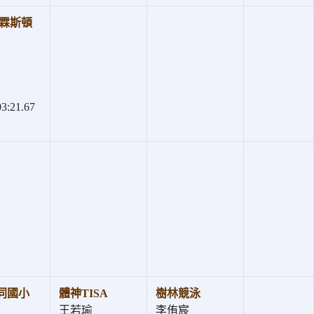
普霖斯頓
:21.67
同國小
體神TISA
樹林競泳
王若瑜
李侑宸