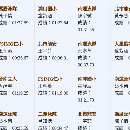
媽厝泳隊
湖山國小
南運泳隊
北市龍
陳子倩
童詩涵
陳宇微
黃予慈
成績：01:27.59
成績：01:27.64
成績：
成績：01
01:31.35
FSIMG仁小
北市龍安
南運泳隊
大里假
王芊蓁
王宇菲
蔡本芮
蘇紫涵
成績：00:36.67
成績：00:36.81
成績：
成績：00
00:37.79
台南立人
FSIMG仁小
南郭國小
南運泳
周靖寧
王芊蓁
巫馥辰
蔡本芮
成績：01:19.25
成績：01:19.80
成績：
成績：01
01:21.70
南運泳隊
三運泳隊
北市龍安
媽厝泳
蔡本芮
呂知恬
王宇菲
陳子倩
成績：00:33.59
成績：00:34.47
成績：
成績：00