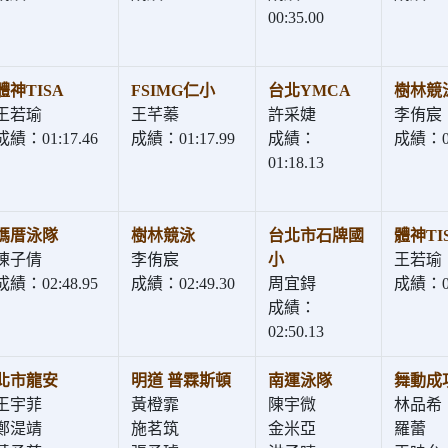
00:35.00
體神TISA
FSIMG仁小
台北YMCA
樹林競
王若瑜
王芊蓁
許采婕
李侑宸
成績：01:17.46
成績：01:17.99
成績：
成績：01
01:18.13
媽厝泳隊
樹林競泳
台北市石牌國
體神TI
陳子倩
李侑宸
小
王若瑜
成績：02:48.95
成績：02:49.30
周宜鍀
成績：02
成績：
02:50.13
北市龍安
明道 普霖斯頓
南運泳隊
舞動成
王宇菲
黃橙霏
陳宇微
林品希
鄭湜靖
施茗筑
金米亞
羅蕾