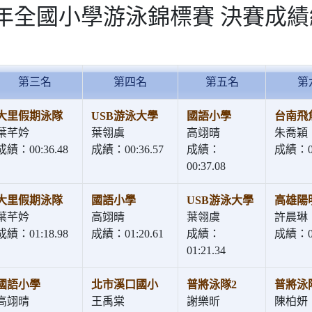
4年全國小學游泳錦標賽 決賽成
第三名
第四名
第五名
第
大里假期泳隊
USB游泳大學
國語小學
台南飛
葉芊妗
葉翎虞
高翊晴
朱喬穎
成績：00:36.48
成績：00:36.57
成績：
成績：00
00:37.08
大里假期泳隊
國語小學
USB游泳大學
高雄陽
葉芊妗
高翊晴
葉翎虞
許晨琳
成績：01:18.98
成績：01:20.61
成績：
成績：01
01:21.34
國語小學
北市溪口國小
普將泳隊2
普將泳
高翊晴
王禹棠
謝樂昕
陳柏妍