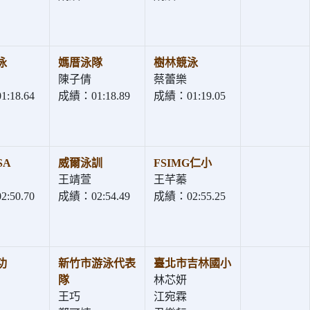
泳
媽厝泳隊
樹林競泳
陳子倩
蔡蕾樂
:18.64
成績：01:18.89
成績：01:19.05
SA
威爾泳訓
FSIMG仁小
王靖萱
王芊蓁
:50.70
成績：02:54.49
成績：02:55.25
功
新竹市游泳代表
臺北市吉林國小
隊
林芯妍
王巧
江宛霖