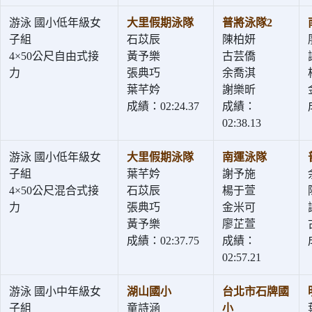
游泳 國小低年級女
大里假期泳隊
普將泳隊2
子組
石苡辰
陳柏妍
4×50公尺自由式接
黃予樂
古芸僑
力
張典巧
余喬淇
葉芊妗
謝樂昕
成績：02:24.37
成績：
02:38.13
游泳 國小低年級女
大里假期泳隊
南運泳隊
子組
葉芊妗
謝予施
4×50公尺混合式接
石苡辰
楊于萱
力
張典巧
金米可
黃予樂
廖芷萱
成績：02:37.75
成績：
02:57.21
游泳 國小中年級女
湖山國小
台北市石牌國
子組
童詩涵
小