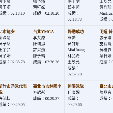
黃予慈
張予璿
洪子晴
王映允
黃子姸
葉軒妘
蔡本芮
黃許珍
成績：02:18.10
成績：02:18.20
成績：
MiaHua
02:18.73
成績：02
北市龍安
台北YMCA
舞動成功
明道 
鄭湜靖
李艾廩
羅蕾
張予璿
黃予慈
陳璿瀞
黃許珍
施茗筑
王宇菲
許采婕
MiaHuang
黃橙霏
黃子姸
陳予喬
林品希
葉軒妘
成績：02:35.78
成績：02:36.26
王映允
成績：02
成績：
02:37.78
新竹市游泳代表
臺北市吉林國小
無限泳隊
臺北市
隊
方語彤
何康婗
陳品言
許凱棣
成績：00:29.37
成績：
成績：00
成績：00:29.05
00:29.66