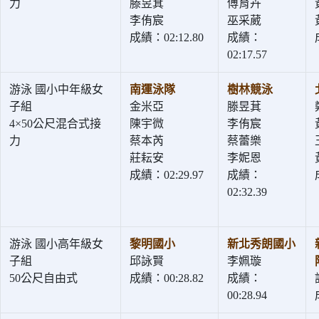
力
滕昱萁
傅育卉
李侑宸
巫采葳
成績：02:12.80
成績：
02:17.57
游泳 國小中年級女
南運泳隊
樹林競泳
子組
金米亞
滕昱萁
4×50公尺混合式接
陳宇微
李侑宸
力
蔡本芮
蔡蕾樂
莊耘安
李妮恩
成績：02:29.97
成績：
02:32.39
游泳 國小高年級女
黎明國小
新北秀朗國小
子組
邱詠賢
李姵璇
50公尺自由式
成績：00:28.82
成績：
00:28.94