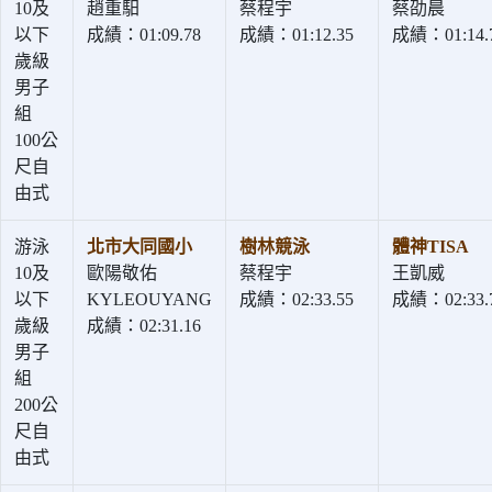
10及
趙重馹
蔡程宇
蔡劭晨
以下
成績：01:09.78
成績：01:12.35
成績：01:14.
歲級
男子
組
100公
尺自
由式
游泳
北市大同國小
樹林競泳
體神TISA
10及
歐陽敬佑
蔡程宇
王凱威
以下
KYLEOUYANG
成績：02:33.55
成績：02:33.
歲級
成績：02:31.16
男子
組
200公
尺自
由式