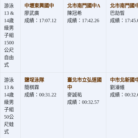
游泳
中壢東興國中
北市南門國中A
北市南門國
13 &
廖武廣
陳冠希
巴劼皙
14歲
成績：17:07.12
成績：17:42.26
成績：17:45.
級男
子組
1500
公尺
自由
式
游泳
鹽埕泳隊
臺北市立弘道國
中市北新國
13 &
簡棋霖
中
劉濬維
14歲
成績：00:31.22
麥誠祐
成績：00:32.
級男
成績：00:32.57
子組
50公
尺蛙
式