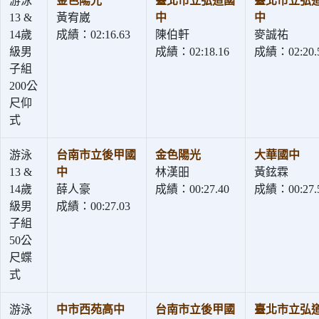
游泳
金色陽光
臺北市立弘道國
臺北市立弘
13 &
黃宥崴
中
中
14歲
成績：02:16.63
陳伯軒
麥誠祐
級男
成績：02:18.16
成績：02:20.
子組
200公
尺仰
式
游泳
台南市立後甲國
金色陽光
大華國中
13 &
中
林漢昍
黃鉉霖
14歲
薛人豪
成績：00:27.40
成績：00:27.
級男
成績：00:27.03
子組
50公
尺蝶
式
游泳
中市西苑高中
台南市立後甲國
臺北市立弘