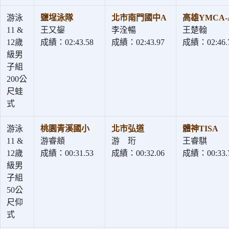
游泳
鹽埕泳隊
北市南門國中A
高雄YMCA-
11 &
王又鋆
李洤暢
王楚翰
12歲
成績：02:43.58
成績：02:43.97
成績：02:46.
級男
子組
200公
尺蛙
式
游泳
桃園青溪國小
北市弘道
體神TISA
11 &
游睿頫
游 珩
王睿騏
12歲
成績：00:31.53
成績：00:32.06
成績：00:33.
級男
子組
50公
尺仰
式