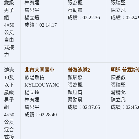
歲級
林宥達
張為楓
張瑞聖
男子
詹思平
蔡劭晨
陳立凡
組
楊立遠
成績：02:22.36
成績：02:24.
4×50
成績：02:14.17
公尺
自由
式接
力
游泳
北市大同國小
普將泳隊2
明道 普霖斯
10及
歐陽敬佑
顏辰照
陳品叡
以下
KYLEOUYANG
張為楓
張瑞聖
歲級
楊立遠
賴垣齊
游騰允
男子
林宥達
蔡劭晨
陳立凡
組
詹思平
成績：02:37.66
成績：02:45.
4×50
成績：02:28.40
公尺
混合
式接