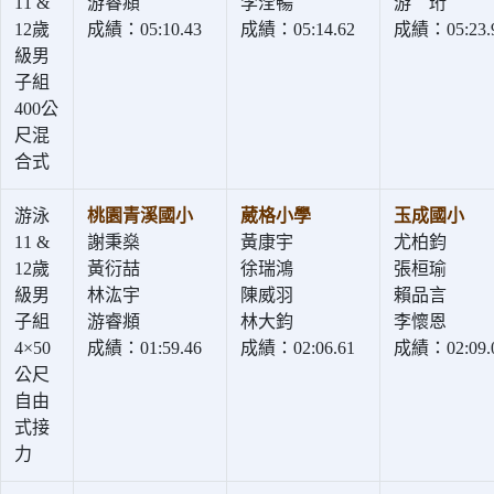
11 &
游睿頫
李洤暢
游 珩
12歲
成績：05:10.43
成績：05:14.62
成績：05:23.
級男
子組
400公
尺混
合式
游泳
桃園青溪國小
葳格小學
玉成國小
11 &
謝秉燊
黃康宇
尤柏鈞
12歲
黃衍喆
徐瑞鴻
張桓瑜
級男
林汯宇
陳威羽
賴品言
子組
游睿頫
林大鈞
李懷恩
4×50
成績：01:59.46
成績：02:06.61
成績：02:09.
公尺
自由
式接
力