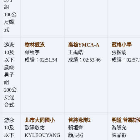
組
100公
尺蝶
式
游泳
樹林競泳
高雄YMCA-A
葳格小學
10及
蔡程宇
王禹皓
張楷駒
以下
成績：02:51.54
成績：02:53.46
成績：02:57.
歲級
男子
組
200公
尺混
合式
游泳
北市大同國小
普將泳隊2
明道 普霖斯
10及
歐陽敬佑
賴垣齊
游騰允
以下
KYLEOUYANG
顏辰照
陳品叡