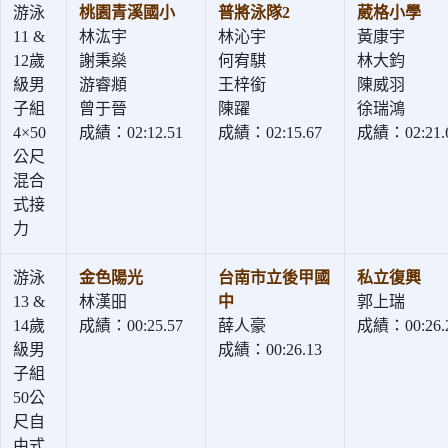
游泳
桃園青溪國小
普將泳隊2
葳格小學
11 &
林汯宇
林沁宇
黃康宇
12歲
謝秉燊
何宥騏
林大鈞
級男
游睿頫
王梓銜
陳威羽
子組
曾于晉
陳躍
徐瑞鴻
4×50
成績：02:12.51
成績：02:15.67
成績：02:21.
公尺
混合
式接
力
游泳
金色陽光
台南市立後甲國
私立復興
13 &
林漢昍
中
郭上瑞
14歲
成績：00:25.57
薛人豪
成績：00:26.
級男
成績：00:26.13
子組
50公
尺自
由式