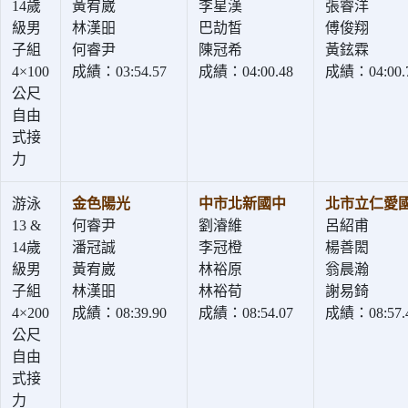
14歲
黃宥崴
李星漢
張睿洋
級男
林漢昍
巴劼皙
傅俊翔
子組
何睿尹
陳冠希
黃鉉霖
4×100
成績：03:54.57
成績：04:00.48
成績：04:00.
公尺
自由
式接
力
游泳
金色陽光
中市北新國中
北市立仁愛
13 &
何睿尹
劉濬維
呂紹甫
14歲
潘冠誠
李冠橙
楊善閎
級男
黃宥崴
林裕原
翁晨瀚
子組
林漢昍
林裕荀
謝易錡
4×200
成績：08:39.90
成績：08:54.07
成績：08:57.
公尺
自由
式接
力