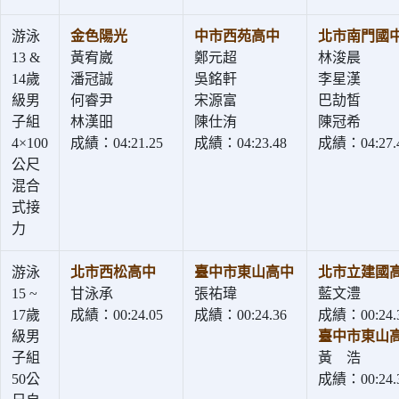
游泳
金色陽光
中市西苑高中
北市南門國
13 &
黃宥崴
鄭元超
林浚晨
14歲
潘冠誠
吳銘軒
李星漢
級男
何睿尹
宋源富
巴劼皙
子組
林漢昍
陳仕洧
陳冠希
4×100
成績：04:21.25
成績：04:23.48
成績：04:27.
公尺
混合
式接
力
游泳
北市西松高中
臺中市東山高中
北市立建國
15 ~
甘泳承
張祐瑋
藍文澧
17歲
成績：00:24.05
成績：00:24.36
成績：00:24.
級男
臺中市東山
子組
黃 浩
50公
成績：00:24.