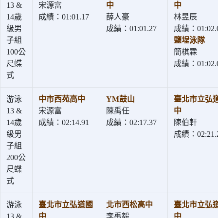
13 &
宋源富
中
中
14歲
成績：01:01.17
薛人豪
林昱辰
級男
成績：01:01.27
成績：01:02.
子組
鹽埕泳隊
100公
簡棋霖
尺蝶
成績：01:02.
式
游泳
中市西苑高中
YM鼓山
臺北市立弘
13 &
宋源富
陳禹任
中
14歲
成績：02:14.91
成績：02:17.37
陳伯軒
級男
成績：02:21.
子組
200公
尺蝶
式
游泳
臺北市立弘道國
北市西松高中
臺北市立弘
13 &
中
李禹毅
中