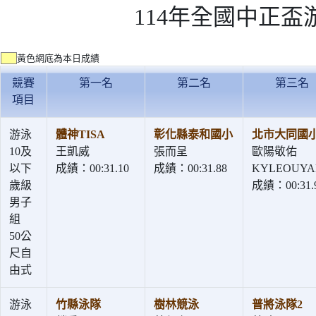
114年全國中正盃
黃色網底為本日成績
競賽
第一名
第二名
第三名
項目
游泳
體神TISA
彰化縣泰和國小
北市大同國
10及
王凱威
張而呈
歐陽敬佑
以下
成績：00:31.10
成績：00:31.88
KYLEOUY
歲級
成績：00:31.
男子
組
50公
尺自
由式
游泳
竹縣泳隊
樹林競泳
普將泳隊2