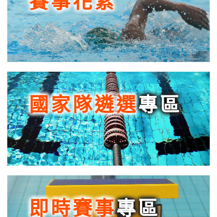
賽事花絮
國家隊遴選
專區
即時賽事
專區