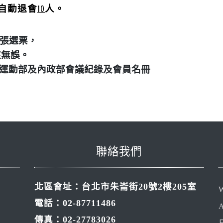
自動退會
10
人。
張選票，
核無誤。
48號函報運動部及內政部會議紀錄及會員名冊
聯絡我們
北區會址：台北市朱崙街20號2樓205室
W
電話：02-87711486
A
傳真：02-27783026