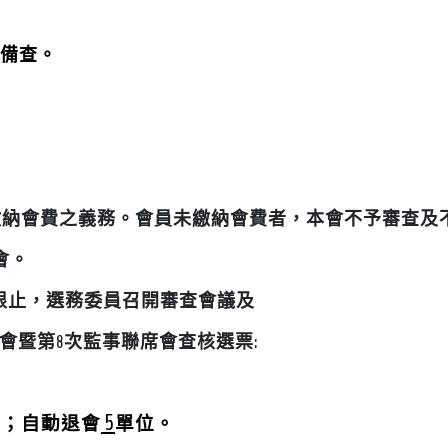
部備查。
繳納會費之義務。
會員未繳納
會費者，本會不予審查及
會。
期限止，
選務委員召開審查會議及
會暨第
8
次監事聯席會查核選票
:
5
位；自動退會
單位。