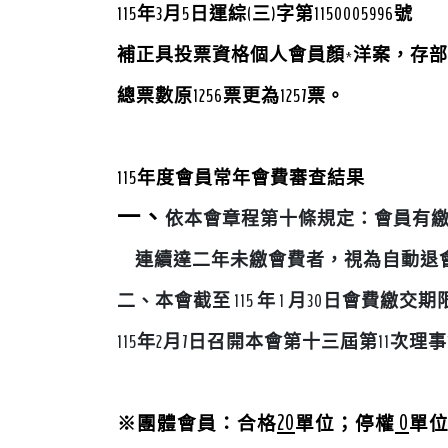
115年3月5日運綜(三)字第1150005996號
補正具投票資格個人會員顏*洋案，存
總票數原1256票更為1257票。
115
年度會員常年會費審查結果
一、
依本會章程第十條規定：會員有
連續達二年未繳
會費者，視為自動退
二、
本會截至 115 年 1 月30日會費繳交
115
年2
月7
日召開本會第十三屆第11次理
事
20
0
團體會員
※
：合格
單位；停權
單