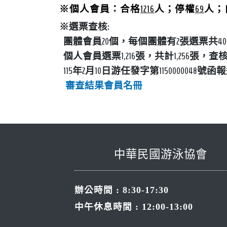
：合格
1216
人；停權
69
人；
※
個人會員
※
選票查核:
團體會員
20
個，每個團體有
2
張選票共
40
個人會員
選票
1,216
張，共計
1,256
張，查
115年2月10日游任發字第11500000
審查結果
會員名冊
中華民國游泳協會
辦公時間 : 8:30-17:30
中午休息時間 : 12:00-13:00